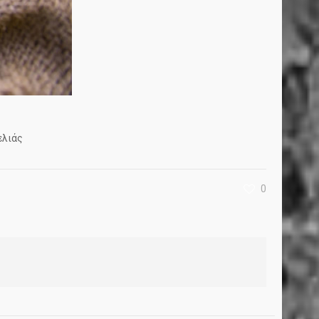
ελιάς
0