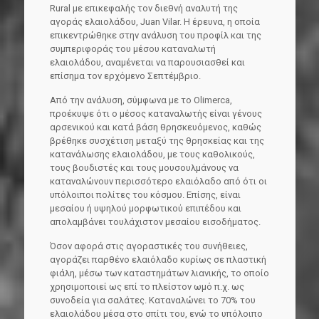
Rural με επικεφαλής τον διεθνή αναλυτή της
αγοράς ελαιολάδου, Juan Vilar. Η έρευνα, η οποία
επικεντρώθηκε στην ανάλυση του προφίλ και της
συμπεριφοράς του μέσου καταναλωτή
ελαιολάδου, αναμένεται να παρουσιασθεί και
επίσημα τον ερχόμενο Σεπτέμβριο.
Από την ανάλυση, σύμφωνα με το Olimerca,
προέκυψε ότι ο μέσος καταναλωτής είναι γένους
αρσενικού και κατά βάση θρησκευόμενος, καθώς
βρέθηκε συσχέτιση μεταξύ της θρησκείας και της
κατανάλωσης ελαιολάδου, με τους καθολικούς,
τους βουδιστές και τους μουσουλμάνους να
καταναλώνουν περισσότερο ελαιόλαδο από ότι οι
υπόλοιποι πολίτες του κόσμου. Επίσης, είναι
μεσαίου ή υψηλού μορφωτικού επιπέδου και
απολαμβάνει τουλάχιστον μεσαίου εισοδήματος.
Όσον αφορά στις αγοραστικές του συνήθειες,
αγοράζει παρθένο ελαιόλαδο κυρίως σε πλαστική
φιάλη, μέσω των καταστημάτων λιανικής, το οποίο
χρησιμοποιεί ως επί το πλείστον ωμό π.χ. ως
συνοδεία για σαλάτες. Καταναλώνει το 70% του
ελαιολάδου μέσα στο σπίτι του, ενώ το υπόλοιπο