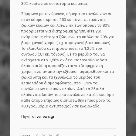
30% κυρίως σε εστιατόρια και μπαρ.
Σύμφωνα με την έρευνα, σήμερα καταναλώνονται
στον κόσμο περίπου 250 εκ. τόνοι φυτικών και
ζωικών ελαίων και λιπών, εκ των οποίων το 80%
προορίζεται για διατροφική χρήση, είτε για
ανθρώπους είτε για ζώα, ενώ το υπόλοιπο 20% για
βιομηχανική χρήση (π.χ. παραγωγή βιοκαυσίμων).
Το ελαιόλαδο αντιπροσωπεύει το 1,25% του
συνόλου (3,1 εκ. τόνους), με το μερίδιο του να
ανέρχεται στο 1,56% αν δεν υπολογισθούν όσα
έλαια και λίπη προορίζονται για βιομηχανική
χρήση, ενώ αν από την εξίσωση αφαιρεθούν και τα
ζωικά λίπη και τα ιχθυέλαια το μερίδιο του
ελαιολάδου διαμορφώνεται στο 1,70% του
συνόλου των φυτικών ελαίων. Από τα 25 κιλά
ελαίων και λιπών που καταναλώνει κατά μέσο όρο
κάθε άτομο ετησίως διαπιστώθηκε πως μόνο τα
400 γραμμάρια αντιστοιχούν σε ελαιόλαδο.
Πηγή:
olivenews.gr