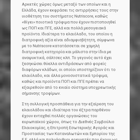
Αρκετές χώρες όμως μεταξύ των οποίων και η
Ελλάδα, έχουν εκφράσει τις αντιρρήσεις τους στην
υιοθέτηση του συστήματος Nutriscore, καθώς
«θίγει» ποιοτικά τρόφιμα που έχουν πιστοποιηθεί
ως ΠΟΠ και ΠΓΕ, αλλά και πολλά μεσογειακά
προϊόντα. Ιδιαίτερα το ελαιόλαδο, του οποίου η
διατροφική αξία είναι αδιαμφισβήτητη, σύμφωνα
με το Nutriscore κατατάσσεται σε χαμηλή
διατροφική κατηγορία και μάλιστα στην ίδια με
αναψυκτικά, σάλτσες κλπ. Το γεγονός αυτό έχει
ξεσηκώσει θύελλα αντιδράσεων από φορείς
διαφόρων κλάδων, οι οποίοι υποστηρίζουν ότι το
ελαιόλαδο, και άλλα μονοσυστατικά τρόφιμα,
καθώς και προϊόντα ΠΟΠ και ΠΓΕ πρέπει να
εξαιρεθούν από το ενιαίο σύστημα υποχρεωτικής
σήμανσης τροφίμων.
Στη συλλογική προσπάθεια για την εξαίρεση του
ελαιολάδου και ιδιαίτερα του έξτρα παρθένου
έχουν ενταχθεί πολλές οργανώσεις του
ευρωπαϊκού χώρου, όπως το Διεθνές Συμβούλιο
Ελαιοκομίας, η Επιτροπή Εσωτερικής Αγοράς και
Προστασίας των Καταναλωτών και Εμπορίου της
Ε.Ε, αλλά και πολυάριθμοι ερευνητές που έχουν ως