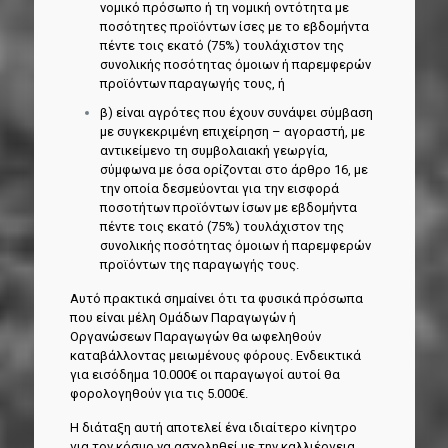
νομικό πρόσωπο ή τη νομική οντότητα με
ποσότητες προϊόντων ίσες με το εβδομήντα
πέντε τοις εκατό (75%) τουλάχιστον της
συνολικής ποσότητας όμοιων ή παρεμφερών
προϊόντων παραγωγής τους, ή
β) είναι αγρότες που έχουν συνάψει σύμβαση
με συγκεκριμένη επιχείρηση – αγοραστή, με
αντικείμενο τη συμβολαιακή γεωργία,
σύμφωνα με όσα ορίζονται στο άρθρο 16, με
την οποία δεσμεύονται για την εισφορά
ποσοτήτων προϊόντων ίσων με εβδομήντα
πέντε τοις εκατό (75%) τουλάχιστον της
συνολικής ποσότητας όμοιων ή παρεμφερών
προϊόντων της παραγωγής τους.
Αυτό πρακτικά σημαίνει ότι τα φυσικά πρόσωπα
που είναι μέλη Ομάδων Παραγωγών ή
Οργανώσεων Παραγωγών θα ωφεληθούν
καταβάλλοντας μειωμένους φόρους. Ενδεικτικά
για εισόδημα 10.000€ οι παραγωγοί αυτοί θα
φορολογηθούν για τις 5.000€.
Η διάταξη αυτή αποτελεί ένα ιδιαίτερο κίνητρο
για τον κόσμο να ασχοληθεί με την καλλιέργεια