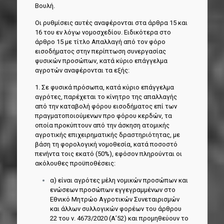
Βουλή.
Οι ρυθμίσεις αυτές αναφέρονται στα άρθρα 15 και
16 του εν λόγω νομοσχεδίου. Ειδικότερα στο
άρθρο 15 με τίτλο Απαλλαγή από τον φόρο
εισοδήματος στην περίπτωση συνεργασίας
φυσικών προσώπων, κατά κύριο επάγγελμα
αγροτών αναφέρονται τα εξής:
1. Σε φυσικά πρόσωπα, κατά κύριο επάγγελμα
αγρότες, παρέχεται το κίνητρο της απαλλαγής
από την καταβολή φόρου εισοδήματος επί των
πραγματοποιούμενων προ φόρου κερδών, τα
οποία προκύπτουν από την άσκηση ατομικής
αγροτικής επιχειρηματικής δραστηριότητας, με
βάση τη φορολογική νομοθεσία, κατά ποσοστό
πενήντα τοις εκατό (50%), εφόσον πληρούνται οι
ακόλουθες προϋποθέσεις:
α) είναι αγρότες μέλη νομικών προσώπων και
ενώσεων προσώπων εγγεγραμμένων στο
Εθνικό Μητρώο Αγροτικών Συνεταιρισμών
και άλλων συλλογικών φορέων του άρθρου
22 του ν. 4673/2020 (Α’52) και προμηθεύουν το