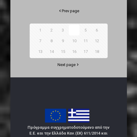
Prev page
1
2
3
4
5
6
7
8
9
10
11
12
13
14
15
16
17
18
Next page
Πρόγραμμα συγχρηματοδοτούμενο από την
Ε.Ε. και την Ελλάδα Καν.(ΕΚ) 611/2014 και